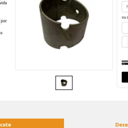
vida
ou 
 por
do
cote
Dese