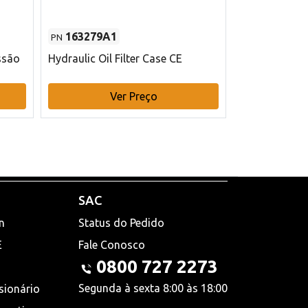
163279A1
48145970
PN
PN
ssão
Hydraulic Oil Filter Case CE
Filtro de com
x 75 mm L Ca
Ver Preço
V
SAC
n
Status do Pedido
E
Fale Conosco
0800 727 2273
Segunda à sexta 8:00 às 18:00
sionário