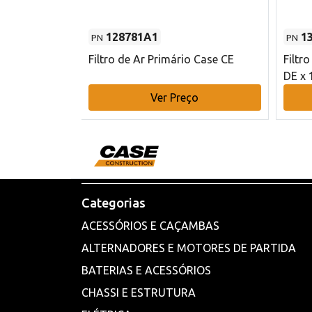
128781A1
1
PN
PN
l - 80 mm DE
Filtro de Ar Primário Case CE
Filtr
DE x 
o
Ver Preço
Categorias
ACESSÓRIOS E CAÇAMBAS
ALTERNADORES E MOTORES DE PARTIDA
BATERIAS E ACESSÓRIOS
CHASSI E ESTRUTURA