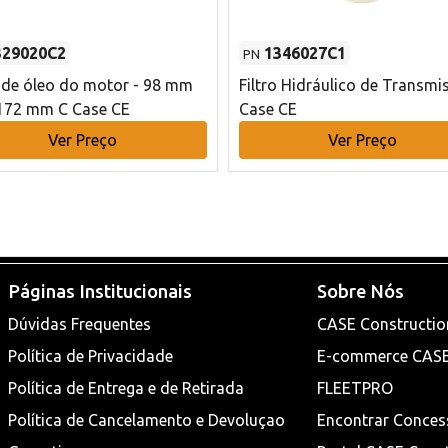
329020C2
1346027C1
PN
o de óleo do motor - 98 mm
Filtro Hidráulico de Transmi
172 mm C Case CE
Case CE
Ver Preço
Ver Preço
Páginas Institucionais
Sobre Nós
Dúvidas Frequentes
CASE Constructio
Política de Privacidade
E-commerce CAS
Política de Entrega e de Retirada
FLEETPRO
Política de Cancelamento e Devoluçao
Encontrar Conces