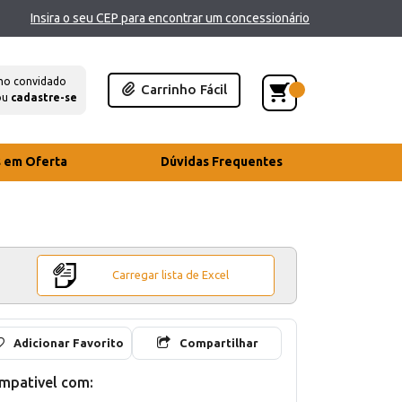
Insira o seu CEP para encontrar um concessionário
mo convidado
Carrinho Fácil
ou
cadastre-se
s em Oferta
Dúvidas Frequentes
Carregar lista de Excel
Adicionar Favorito
Compartilhar
mpativel com: