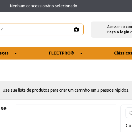
Nenhum concessionário selecionado
Acessando co
Faça o login
eças
FLEETPRO®
Clássico
Use sua lista de produtos para criar um carrinho em 3 passos rápidos.
ase
Co