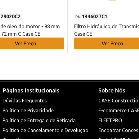
329020C2
1346027C1
PN
o de óleo do motor - 98 mm
Filtro Hidráulico de Transmi
172 mm C Case CE
Case CE
Ver Preço
Ver Preço
Páginas Institucionais
Sobre Nós
Dúvidas Frequentes
CASE Constructio
Política de Privacidade
E-commerce CAS
Política de Entrega e de Retirada
FLEETPRO
Política de Cancelamento e Devoluçao
Encontrar Conces