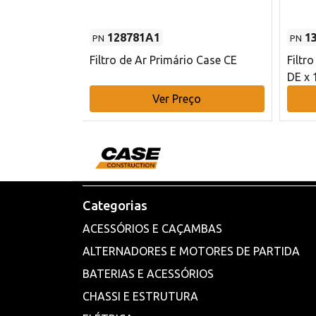
128781A1
1
PN
PN
l - 80 mm DE
Filtro de Ar Primário Case CE
Filtr
DE x 
o
Ver Preço
Categorias
ACESSÓRIOS E CAÇAMBAS
ALTERNADORES E MOTORES DE PARTIDA
BATERIAS E ACESSÓRIOS
CHASSI E ESTRUTURA