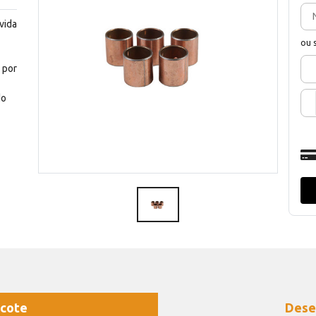
vida
ou 
 por
do
cote
Dese