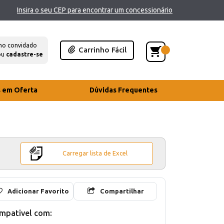
Insira o seu CEP para encontrar um concessionário
mo convidado
Carrinho Fácil
ou
cadastre-se
s em Oferta
Dúvidas Frequentes
Carregar lista de Excel
Adicionar Favorito
Compartilhar
mpativel com: