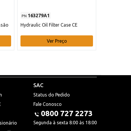
163279A1
48145970
PN
PN
ssão
Hydraulic Oil Filter Case CE
Filtro de com
x 75 mm L Ca
Ver Preço
V
SAC
n
Status do Pedido
E
Fale Conosco
0800 727 2273
Segunda à sexta 8:00 às 18:00
sionário