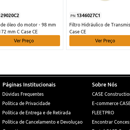
329020C2
1346027C1
PN
o de óleo do motor - 98 mm
Filtro Hidráulico de Transmi
172 mm C Case CE
Case CE
Ver Preço
Ver Preço
Páginas Institucionais
Sobre Nós
Dúvidas Frequentes
CASE Constructio
Política de Privacidade
E-commerce CAS
Política de Entrega e de Retirada
FLEETPRO
Política de Cancelamento e Devoluçao
Encontrar Conces