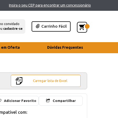
Insira o seu CEP para encontrar um concessionário
mo convidado
Carrinho Fácil
ou
cadastre-se
s em Oferta
Dúvidas Frequentes
Carregar lista de Excel
Adicionar Favorito
Compartilhar
mpativel com: