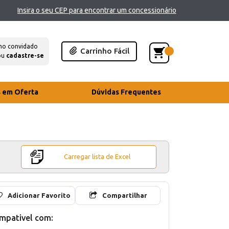
Insira o seu CEP para encontrar um concessionário
mo convidado
Carrinho Fácil
ou
cadastre-se
s em Oferta
Dúvidas Frequentes
Carregar lista de Excel
Adicionar Favorito
Compartilhar
mpativel com: