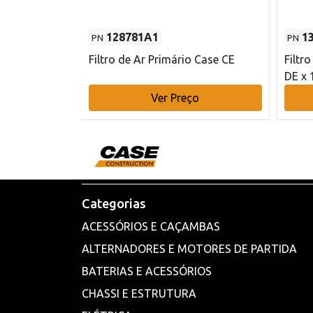
128781A1
1
PN
PN
l - 80 mm DE
Filtro de Ar Primário Case CE
Filtr
DE x 
o
Ver Preço
Categorias
ACESSÓRIOS E CAÇAMBAS
ALTERNADORES E MOTORES DE PARTIDA
BATERIAS E ACESSÓRIOS
CHASSI E ESTRUTURA