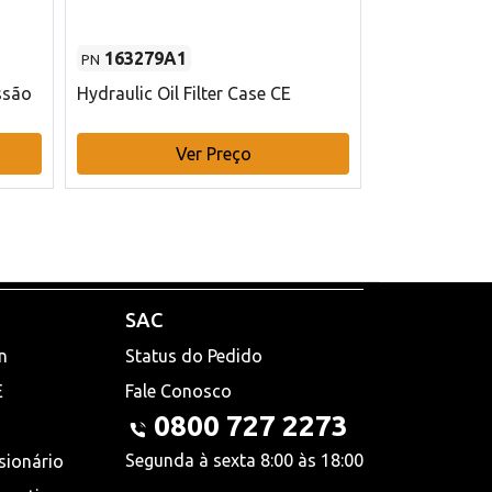
163279A1
48145970
PN
PN
ssão
Hydraulic Oil Filter Case CE
Filtro de com
x 75 mm L Ca
Ver Preço
V
SAC
n
Status do Pedido
E
Fale Conosco
0800 727 2273
Segunda à sexta 8:00 às 18:00
sionário