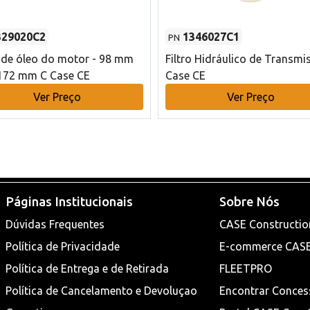
329020C2
1346027C1
PN
o de óleo do motor - 98 mm
Filtro Hidráulico de Transmi
172 mm C Case CE
Case CE
Ver Preço
Ver Preço
Páginas Institucionais
Sobre Nós
Dúvidas Frequentes
CASE Constructio
Política de Privacidade
E-commerce CAS
Política de Entrega e de Retirada
FLEETPRO
Política de Cancelamento e Devoluçao
Encontrar Conces