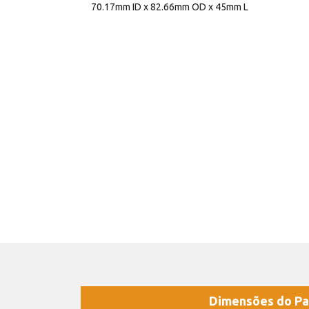
70.17mm ID x 82.66mm OD x 45mm L
Dimensões do Pa