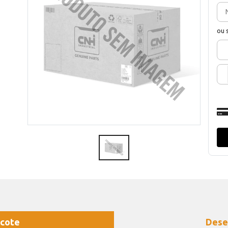
ou 
cote
Dese