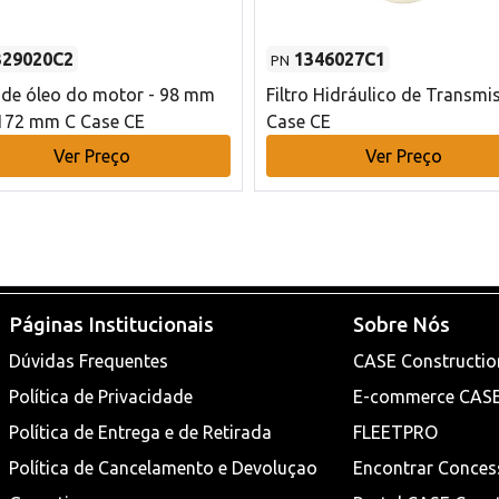
329020C2
1346027C1
PN
o de óleo do motor - 98 mm
Filtro Hidráulico de Transmi
172 mm C Case CE
Case CE
Ver Preço
Ver Preço
Páginas Institucionais
Sobre Nós
Dúvidas Frequentes
CASE Constructio
Política de Privacidade
E-commerce CAS
Política de Entrega e de Retirada
FLEETPRO
Política de Cancelamento e Devoluçao
Encontrar Conces