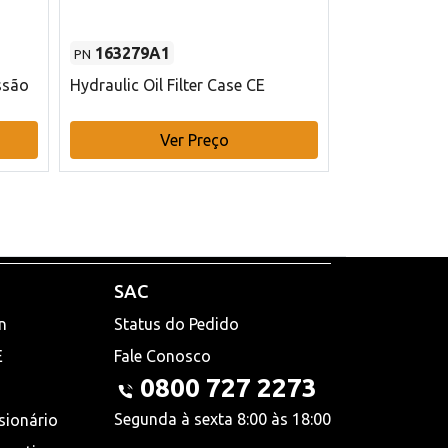
163279A1
48145970
PN
PN
ssão
Hydraulic Oil Filter Case CE
Filtro de com
x 75 mm L Ca
Ver Preço
V
SAC
n
Status do Pedido
E
Fale Conosco
0800 727 2273
Segunda à sexta 8:00 às 18:00
sionário