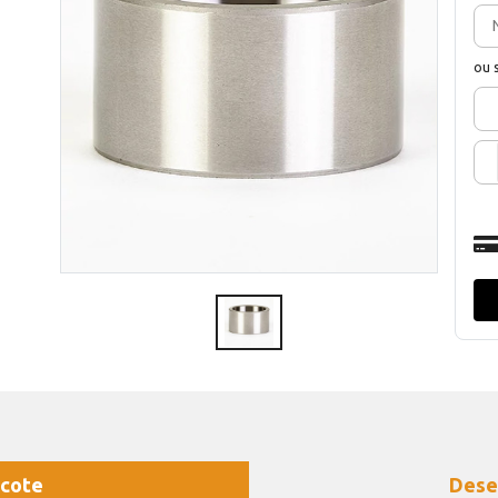
ou 
cote
Dese