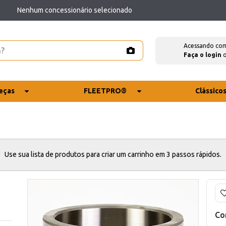
Nenhum concessionário selecionado
Acessando co
Faça o login
eças
FLEETPRO®
Clássico
Use sua lista de produtos para criar um carrinho em 3 passos rápidos.
Co