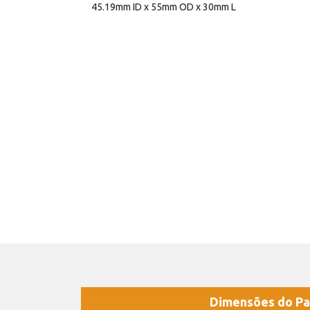
45.19mm ID x 55mm OD x 30mm L
Dimensões do Pa