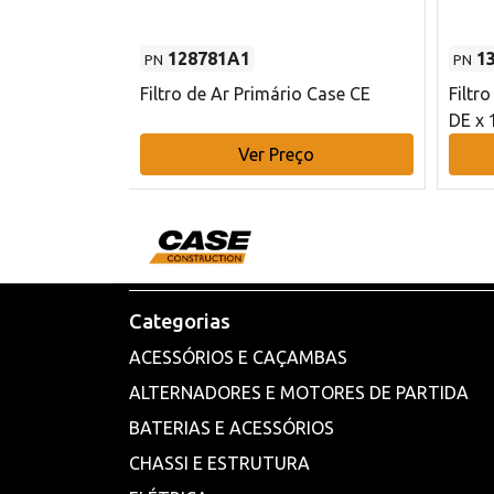
128781A1
1
PN
PN
l - 80 mm DE
Filtro de Ar Primário Case CE
Filtr
DE x 
o
Ver Preço
Categorias
ACESSÓRIOS E CAÇAMBAS
ALTERNADORES E MOTORES DE PARTIDA
BATERIAS E ACESSÓRIOS
CHASSI E ESTRUTURA