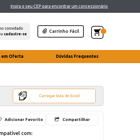
Insira o seu CEP para encontrar um concessionário
mo convidado
Carrinho Fácil
ou
cadastre-se
s em Oferta
Dúvidas Frequentes
Carregar lista de Excel
Adicionar Favorito
Compartilhar
mpativel com: