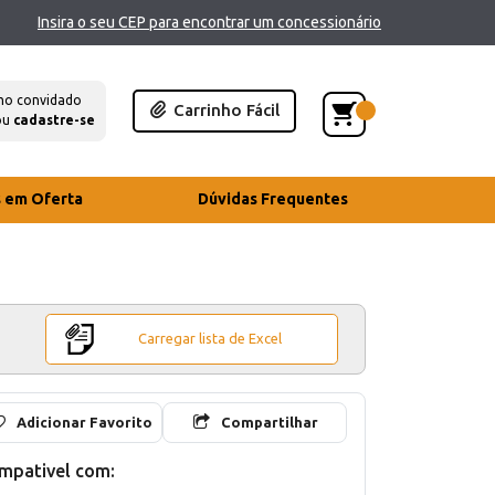
Insira o seu CEP para encontrar um concessionário
mo convidado
Carrinho Fácil
ou
cadastre-se
s em Oferta
Dúvidas Frequentes
Carregar lista de Excel
Adicionar Favorito
Compartilhar
mpativel com: