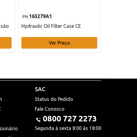
163279A1
48145970
PN
PN
ssão
Hydraulic Oil Filter Case CE
Filtro de com
x 75 mm L Ca
Ver Preço
V
SAC
n
Status do Pedido
E
Fale Conosco
0800 727 2273
Segunda à sexta 8:00 às 18:00
sionário