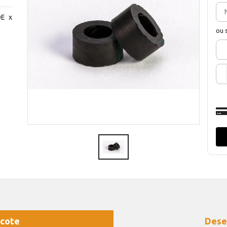
DE x
ou 
cote
Dese