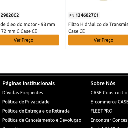
329020C2
1346027C1
PN
o de óleo do motor - 98 mm
Filtro Hidráulico de Transmi
172 mm C Case CE
Case CE
Ver Preço
Ver Preço
Páginas Institucionais
Sobre Nós
Dúvidas Frequentes
CASE Constructio
Política de Privacidade
E-commerce CAS
Política de Entrega e de Retirada
FLEETPRO
Política de Cancelamento e Devoluçao
Encontrar Conces