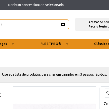
Nenhum concessionário selecionado
Acessando co
Faça o login
eças
FLEETPRO®
Clássico
Use sua lista de produtos para criar um carrinho em 3 passos rápidos.
x
E
Co