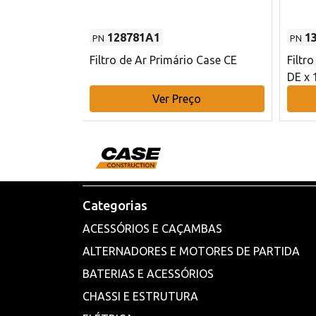
128781A1
1
PN
PN
l - 80 mm DE
Filtro de Ar Primário Case CE
Filtr
DE x 
o
Ver Preço
Categorias
ACESSÓRIOS E CAÇAMBAS
ALTERNADORES E MOTORES DE PARTIDA
BATERIAS E ACESSÓRIOS
CHASSI E ESTRUTURA