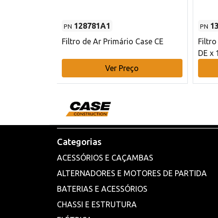
128781A1
1
PN
PN
l - 80 mm DE
Filtro de Ar Primário Case CE
Filtr
DE x 
o
Ver Preço
Categorias
ACESSÓRIOS E CAÇAMBAS
ALTERNADORES E MOTORES DE PARTIDA
BATERIAS E ACESSÓRIOS
CHASSI E ESTRUTURA