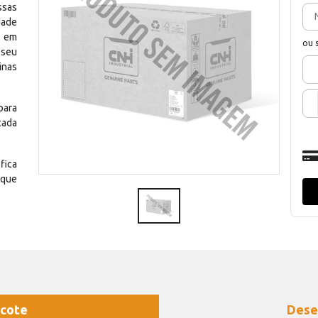
ssas
dade
e em
ou 
 seu
inas
para
cada
fica
 que
cote
Dese