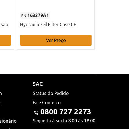
163279A1
48145970
PN
PN
ssão
Hydraulic Oil Filter Case CE
Filtro de com
x 75 mm L Ca
Ver Preço
V
SAC
n
Status do Pedido
E
Fale Conosco
0800 727 2273
Segunda à sexta 8:00 às 18:00
sionário