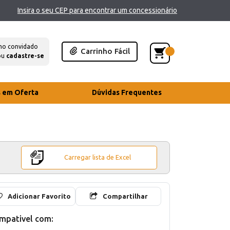
Insira o seu CEP para encontrar um concessionário
mo convidado
Carrinho Fácil
ou
cadastre-se
s em Oferta
Dúvidas Frequentes
Carregar lista de Excel
Adicionar Favorito
Compartilhar
mpativel com: