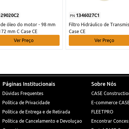
329020C2
1346027C1
PN
o de óleo do motor - 98 mm
Filtro Hidráulico de Transmi
172 mm C Case CE
Case CE
Ver Preço
Ver Preço
Páginas Institucionais
Sobre Nós
Dúvidas Frequentes
CASE Constructio
Política de Privacidade
E-commerce CAS
Política de Entrega e de Retirada
FLEETPRO
Política de Cancelamento e Devoluçao
Encontrar Conces