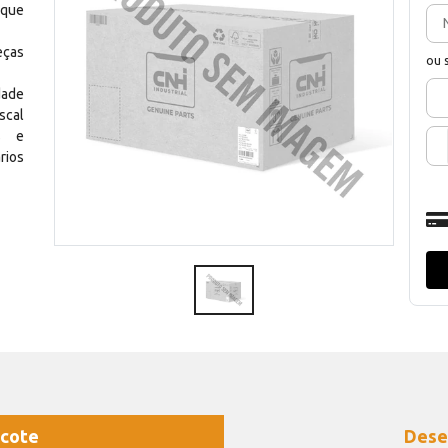
 que
eças
ou 
dade
scal
os e
rios
cote
Dese