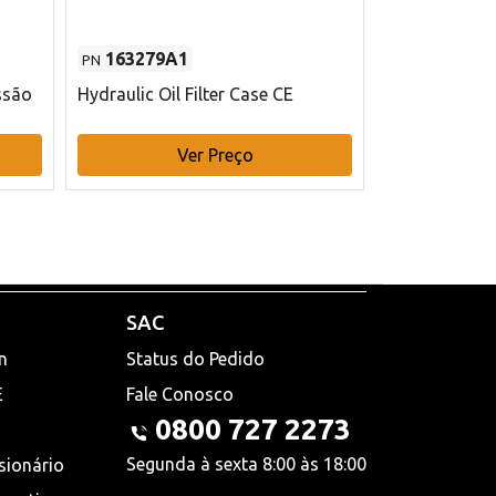
163279A1
48145970
PN
PN
ssão
Hydraulic Oil Filter Case CE
Filtro de com
x 75 mm L Ca
Ver Preço
V
SAC
n
Status do Pedido
E
Fale Conosco
0800 727 2273
Segunda à sexta 8:00 às 18:00
sionário