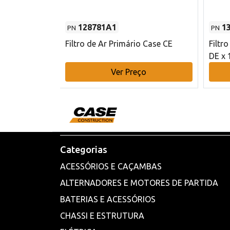
128781A1
1
PN
PN
l - 80 mm DE
Filtro de Ar Primário Case CE
Filtr
DE x 
o
Ver Preço
Categorias
ACESSÓRIOS E CAÇAMBAS
ALTERNADORES E MOTORES DE PARTIDA
BATERIAS E ACESSÓRIOS
CHASSI E ESTRUTURA