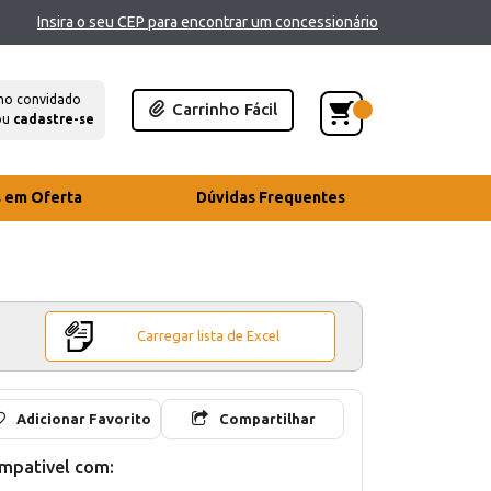
Insira o seu CEP para encontrar um concessionário
mo convidado
Carrinho Fácil
ou
cadastre-se
s em Oferta
Dúvidas Frequentes
Carregar lista de Excel
Adicionar Favorito
Compartilhar
mpativel com: