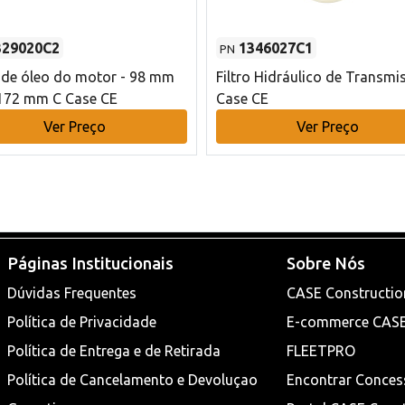
329020C2
1346027C1
PN
o de óleo do motor - 98 mm
Filtro Hidráulico de Transmi
172 mm C Case CE
Case CE
Ver Preço
Ver Preço
Páginas Institucionais
Sobre Nós
Dúvidas Frequentes
CASE Constructio
Política de Privacidade
E-commerce CAS
Política de Entrega e de Retirada
FLEETPRO
Política de Cancelamento e Devoluçao
Encontrar Conces