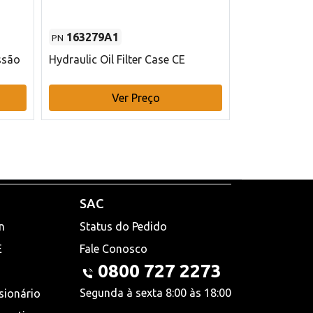
163279A1
48145970
PN
PN
ssão
Hydraulic Oil Filter Case CE
Filtro de com
x 75 mm L Ca
Ver Preço
V
SAC
n
Status do Pedido
E
Fale Conosco
0800 727 2273
Segunda à sexta 8:00 às 18:00
sionário