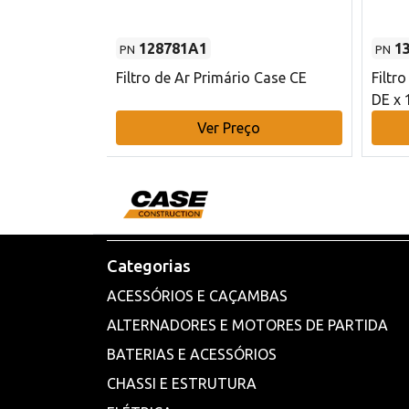
128781A1
1
PN
PN
l - 80 mm DE
Filtro de Ar Primário Case CE
Filtr
DE x 
o
Ver Preço
Categorias
ACESSÓRIOS E CAÇAMBAS
ALTERNADORES E MOTORES DE PARTIDA
BATERIAS E ACESSÓRIOS
CHASSI E ESTRUTURA