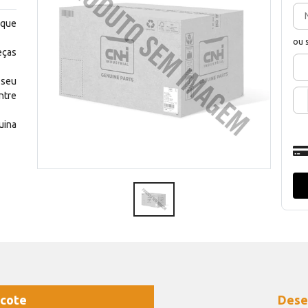
 que
ou 
eças
 seu
ntre
uina
cote
Dese