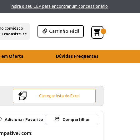
Insira o seu CEP para encontrar um concessionário
mo convidado
Carrinho Fácil
ou
cadastre-se
s em Oferta
Dúvidas Frequentes
Carregar lista de Excel
Adicionar Favorito
Compartilhar
mpativel com: