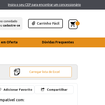
Insira o seu CEP para encontrar um concessionário
mo convidado
Carrinho Fácil
ou
cadastre-se
s em Oferta
Dúvidas Frequentes
Carregar lista de Excel
Adicionar Favorito
Compartilhar
mpativel com: