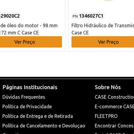
329020C2
1346027C1
PN
o de óleo do motor - 98 mm
Filtro Hidráulico de Transmi
172 mm C Case CE
Case CE
Ver Preço
Ver Preço
Páginas Institucionais
Sobre Nós
Dúvidas Frequentes
CASE Constructio
Política de Privacidade
E-commerce CAS
Política de Entrega e de Retirada
FLEETPRO
Política de Cancelamento e Devoluçao
Encontrar Conces