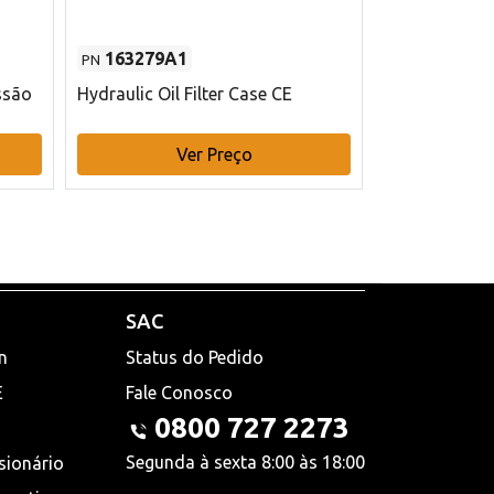
163279A1
48145970
PN
PN
ssão
Hydraulic Oil Filter Case CE
Filtro de com
x 75 mm L Ca
Ver Preço
V
SAC
n
Status do Pedido
E
Fale Conosco
0800 727 2273
Segunda à sexta 8:00 às 18:00
sionário