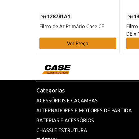
128781A1
1
PN
PN
l - 80 mm DE
Filtro de Ar Primário Case CE
Filtr
DE x 
o
Ver Preço
Categorias
ACESSÓRIOS E CAÇAMBAS
ALTERNADORES E MOTORES DE PARTIDA
BATERIAS E ACESSÓRIOS
CHASSI E ESTRUTURA