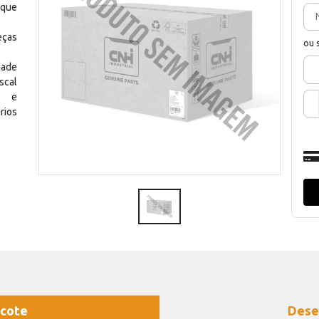
 que
eças
ou 
dade
scal
os e
rios
cote
Dese