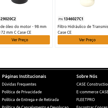
329020C2
1346027C1
PN
o de óleo do motor - 98 mm
Filtro Hidráulico de Transmi
172 mm C Case CE
Case CE
Ver Preço
Ver Preço
Páginas Institucionais
Sobre Nós
Dúvidas Frequentes
CASE Constructio
Política de Privacidade
E-commerce CAS
Política de Entrega e de Retirada
FLEETPRO
Política de Cancelamento e Devoluçao
Encontrar Conces