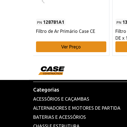
128781A1
1
PN
PN
l - 80 mm DE
Filtro de Ar Primário Case CE
Filtr
DE x 
o
Ver Preço
Categorias
ACESSÓRIOS E CAÇAMBAS
ALTERNADORES E MOTORES DE PARTIDA
BATERIAS E ACESSÓRIOS
CHASSI E ESTRUTURA