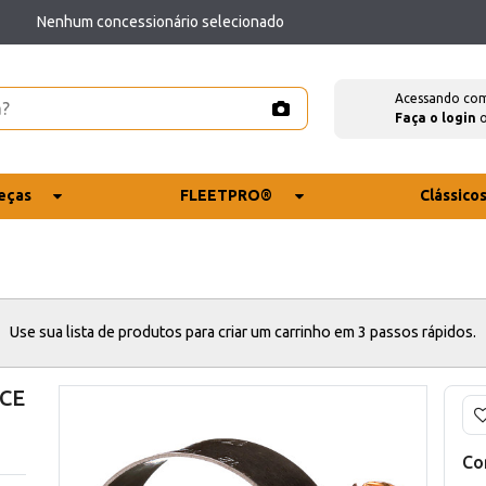
Nenhum concessionário selecionado
Acessando co
Faça o login
eças
FLEETPRO®
Clássico
Use sua lista de produtos para criar um carrinho em 3 passos rápidos.
 CE
Co