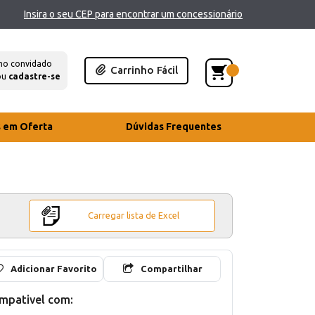
Insira o seu CEP para encontrar um concessionário
mo convidado
Carrinho Fácil
ou
cadastre-se
s em Oferta
Dúvidas Frequentes
Carregar lista de Excel
Adicionar Favorito
Compartilhar
mpativel com: