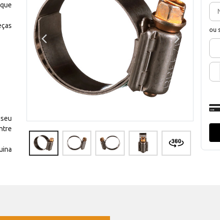
 que
eças
ou 
 seu
ntre
uina