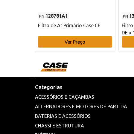
128781A1
1
PN
PN
l - 80 mm DE
Filtro de Ar Primário Case CE
Filtr
DE x 
o
Ver Preço
Categorias
ACESSÓRIOS E CAÇAMBAS
ALTERNADORES E MOTORES DE PARTIDA
BATERIAS E ACESSÓRIOS
CHASSI E ESTRUTURA