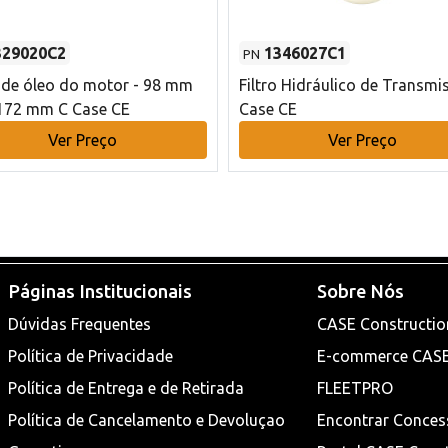
329020C2
1346027C1
PN
o de óleo do motor - 98 mm
Filtro Hidráulico de Transmi
172 mm C Case CE
Case CE
Ver Preço
Ver Preço
Páginas Institucionais
Sobre Nós
Dúvidas Frequentes
CASE Constructio
Política de Privacidade
E-commerce CAS
Política de Entrega e de Retirada
FLEETPRO
Política de Cancelamento e Devoluçao
Encontrar Conces