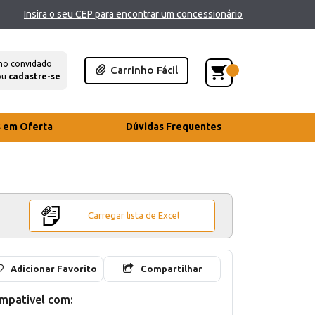
Insira o seu CEP para encontrar um concessionário
mo convidado
Carrinho Fácil
ou
cadastre-se
s em Oferta
Dúvidas Frequentes
Carregar lista de Excel
Adicionar Favorito
Compartilhar
mpativel com: