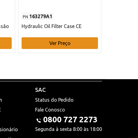
163279A1
48145970
PN
PN
ssão
Hydraulic Oil Filter Case CE
Filtro de com
x 75 mm L Ca
Ver Preço
V
SAC
n
Status do Pedido
E
Fale Conosco
0800 727 2273
Segunda à sexta 8:00 às 18:00
sionário