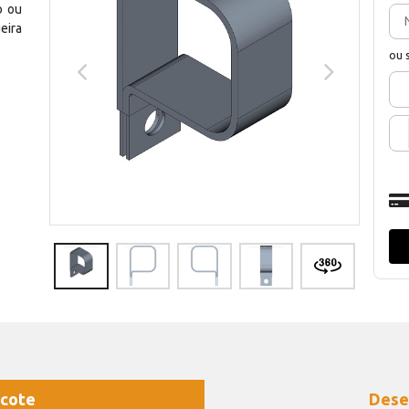
o ou
eira
ou 
cote
Dese