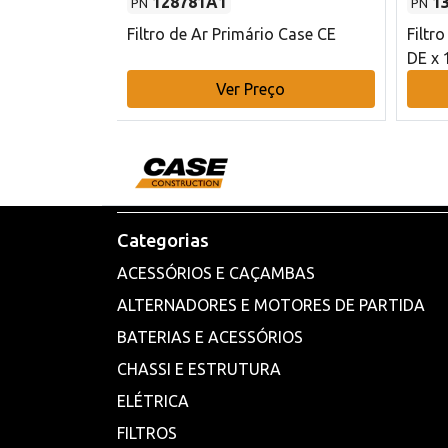
128781A1
1
PN
PN
l - 80 mm DE
Filtro de Ar Primário Case CE
Filtr
DE x 
o
Ver Preço
Categorias
ACESSÓRIOS E CAÇAMBAS
ALTERNADORES E MOTORES DE PARTIDA
BATERIAS E ACESSÓRIOS
CHASSI E ESTRUTURA
ELÉTRICA
FILTROS