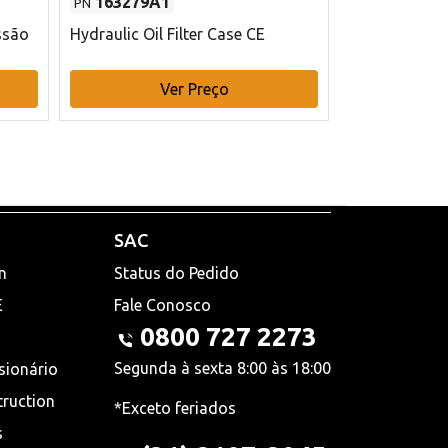
163279A1
48145970
PN
PN
ssão
Hydraulic Oil Filter Case CE
Filtro de com
x 75 mm L Ca
Ver Preço
V
SAC
n
Status do Pedido
E
Fale Conosco
0800 727 2273
Segunda à sexta 8:00 às 18:00
sionário
truction
*Exceto feriados
s