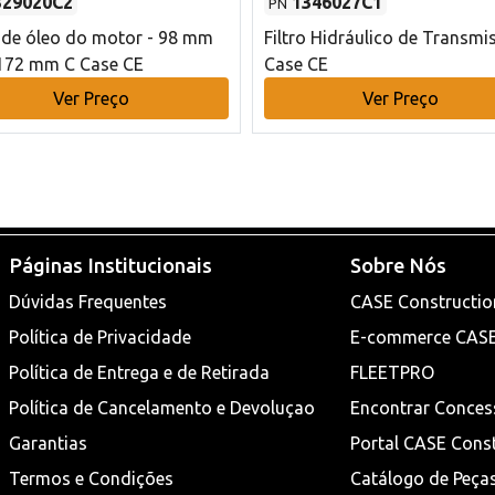
329020C2
1346027C1
PN
o de óleo do motor - 98 mm
Filtro Hidráulico de Transmi
172 mm C Case CE
Case CE
Ver Preço
Ver Preço
Páginas Institucionais
Sobre Nós
Dúvidas Frequentes
CASE Constructio
Política de Privacidade
E-commerce CAS
Política de Entrega e de Retirada
FLEETPRO
Política de Cancelamento e Devoluçao
Encontrar Conces
Garantias
Portal CASE Cons
Termos e Condições
Catálogo de Peça