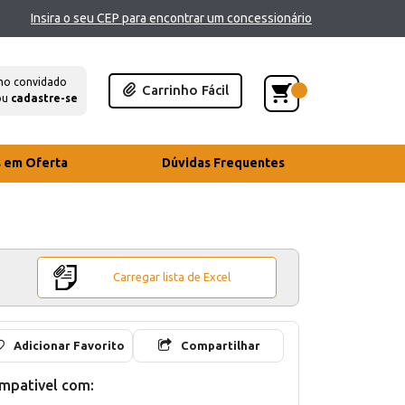
Insira o seu CEP para encontrar um concessionário
mo convidado
Carrinho Fácil
ou
cadastre-se
s em Oferta
Dúvidas Frequentes
Carregar lista de Excel
Adicionar Favorito
Compartilhar
mpativel com: