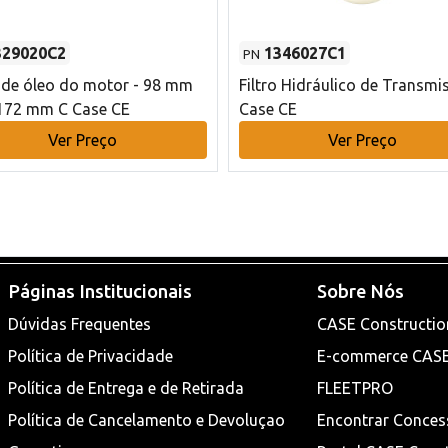
329020C2
1346027C1
PN
o de óleo do motor - 98 mm
Filtro Hidráulico de Transmi
172 mm C Case CE
Case CE
Ver Preço
Ver Preço
Páginas Institucionais
Sobre Nós
Dúvidas Frequentes
CASE Constructio
Política de Privacidade
E-commerce CAS
Política de Entrega e de Retirada
FLEETPRO
Política de Cancelamento e Devoluçao
Encontrar Conces