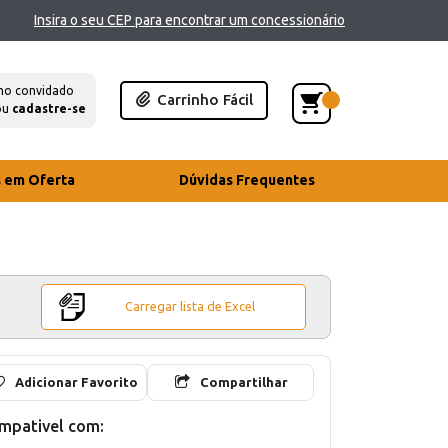
Insira o seu CEP para encontrar um concessionário
mo convidado
Carrinho Fácil
ou
cadastre-se
s em Oferta
Dúvidas Frequentes
Carregar lista de Excel
Adicionar Favorito
Compartilhar
mpativel com: