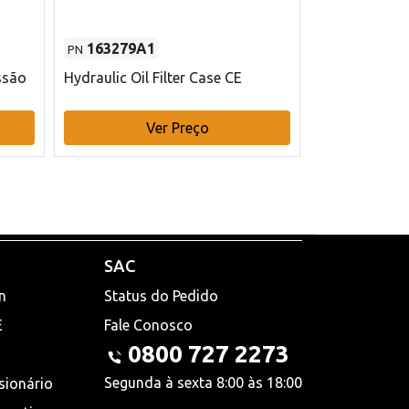
163279A1
48145970
PN
PN
ssão
Hydraulic Oil Filter Case CE
Filtro de com
x 75 mm L Ca
Ver Preço
V
SAC
n
Status do Pedido
E
Fale Conosco
0800 727 2273
Segunda à sexta 8:00 às 18:00
sionário