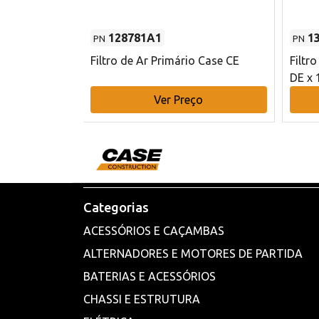
128781A1
1
PN
PN
l - 80 mm DE
Filtro de Ar Primário Case CE
Filtr
DE x 
o
Ver Preço
Categorias
ACESSÓRIOS E CAÇAMBAS
ALTERNADORES E MOTORES DE PARTIDA
BATERIAS E ACESSÓRIOS
CHASSI E ESTRUTURA