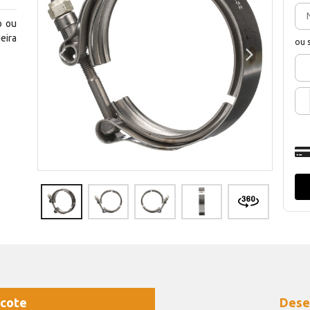
o ou
eira
ou 
cote
Dese