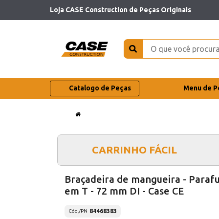
Loja CASE Construction de Peças Originais
Catalogo de Peças
Menu de P
CARRINHO FÁCIL
Braçadeira de mangueira - Paraf
em T - 72 mm DI - Case CE
84468383
Cód./PN