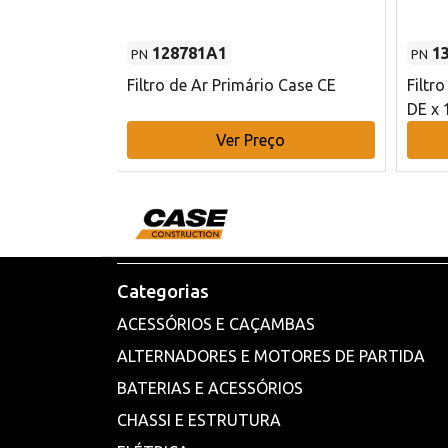
128781A1
1
PN
PN
l - 80 mm DE
Filtro de Ar Primário Case CE
Filtr
DE x 
o
Ver Preço
Categorias
ACESSÓRIOS E CAÇAMBAS
ALTERNADORES E MOTORES DE PARTIDA
BATERIAS E ACESSÓRIOS
CHASSI E ESTRUTURA