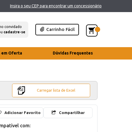
Insira o seu CEP para encontrar um concessionário
mo convidado
Carrinho Fácil
ou
cadastre-se
s em Oferta
Dúvidas Frequentes
Carregar lista de Excel
Adicionar Favorito
Compartilhar
mpativel com: