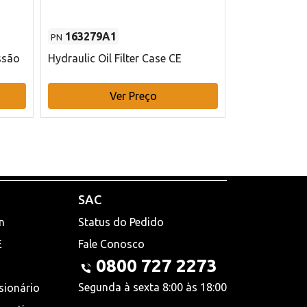
163279A1
48145970
PN
PN
ssão
Hydraulic Oil Filter Case CE
Filtro de com
x 75 mm L Ca
Ver Preço
V
SAC
n
Status do Pedido
E
Fale Conosco
0800 727 2273
Segunda à sexta 8:00 às 18:00
sionário