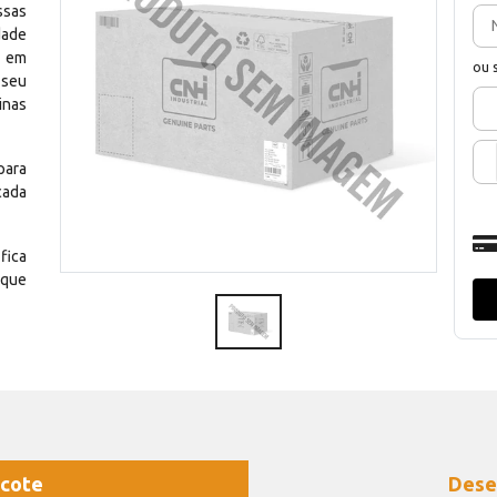
ssas
dade
e em
ou 
 seu
inas
para
cada
fica
 que
cote
Dese