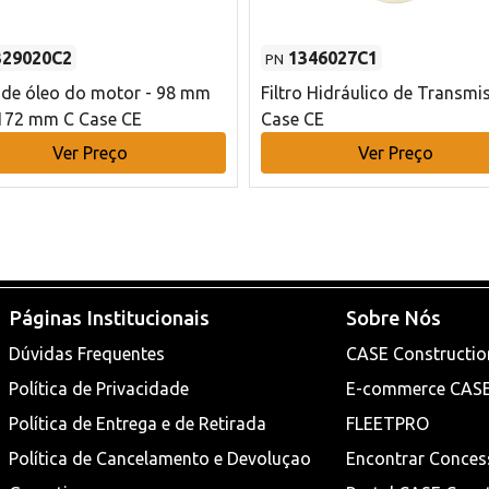
329020C2
1346027C1
PN
o de óleo do motor - 98 mm
Filtro Hidráulico de Transmi
172 mm C Case CE
Case CE
Ver Preço
Ver Preço
Páginas Institucionais
Sobre Nós
Dúvidas Frequentes
CASE Constructio
Política de Privacidade
E-commerce CAS
Política de Entrega e de Retirada
FLEETPRO
Política de Cancelamento e Devoluçao
Encontrar Conces