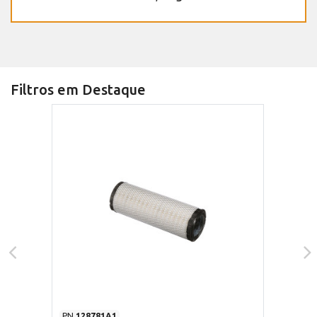
Filtros em Destaque
PN
128781A1