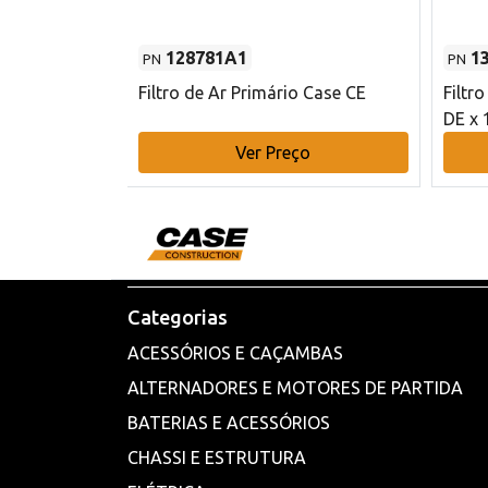
128781A1
1
PN
PN
l - 80 mm DE
Filtro de Ar Primário Case CE
Filtr
DE x 
o
Ver Preço
Categorias
ACESSÓRIOS E CAÇAMBAS
ALTERNADORES E MOTORES DE PARTIDA
BATERIAS E ACESSÓRIOS
CHASSI E ESTRUTURA