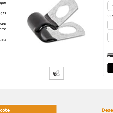
 que
eças
ou 
 seu
ntre
uina
cote
Dese