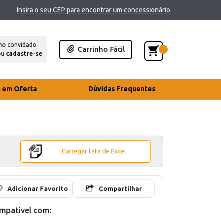
Insira o seu CEP para encontrar um concessionário
mo convidado
Carrinho Fácil
ou
cadastre-se
s em Oferta
Dúvidas Frequentes
Carregar lista de Excel
Adicionar Favorito
Compartilhar
mpativel com: