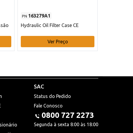
163279A1
48145970
PN
PN
ssão
Hydraulic Oil Filter Case CE
Filtro de com
x 75 mm L Ca
Ver Preço
V
SAC
n
Status do Pedido
E
Fale Conosco
0800 727 2273
Segunda à sexta 8:00 às 18:00
sionário