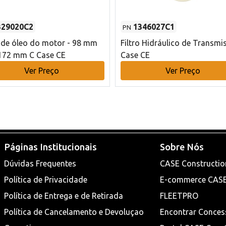
329020C2
1346027C1
PN
o de óleo do motor - 98 mm
Filtro Hidráulico de Transmi
172 mm C Case CE
Case CE
Ver Preço
Ver Preço
Páginas Institucionais
Sobre Nós
Dúvidas Frequentes
CASE Constructio
Política de Privacidade
E-commerce CAS
Política de Entrega e de Retirada
FLEETPRO
Política de Cancelamento e Devoluçao
Encontrar Conces