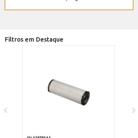
Filtros em Destaque
PN
128781A1