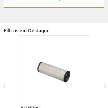
Filtros em Destaque
PN
128781A1