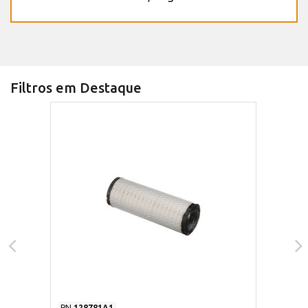
Filtros em Destaque
PN
128781A1