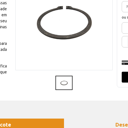
ssas
dade
e em
ou 
 seu
inas
para
cada
fica
 que
cote
Dese