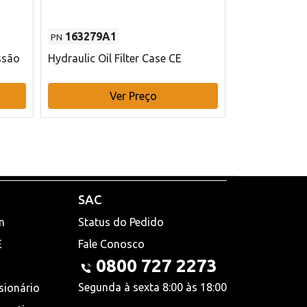
163279A1
48145970
PN
PN
ssão
Hydraulic Oil Filter Case CE
Filtro de com
x 75 mm L Ca
Ver Preço
V
SAC
n
Status do Pedido
E
Fale Conosco
0800 727 2273
Segunda à sexta 8:00 às 18:00
sionário