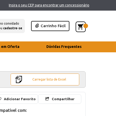
Insira o seu CEP para encontrar um concessionário
mo convidado
Carrinho Fácil
ou
cadastre-se
s em Oferta
Dúvidas Frequentes
Carregar lista de Excel
Adicionar Favorito
Compartilhar
mpativel com: