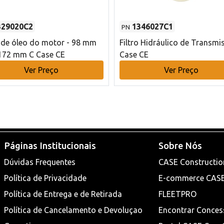
329020C2
1346027C1
PN
o de óleo do motor - 98 mm
Filtro Hidráulico de Transmi
172 mm C Case CE
Case CE
Ver Preço
Ver Preço
Páginas Institucionais
Sobre Nós
Dúvidas Frequentes
CASE Constructio
Política de Privacidade
E-commerce CAS
Política de Entrega e de Retirada
FLEETPRO
Política de Cancelamento e Devoluçao
Encontrar Conces