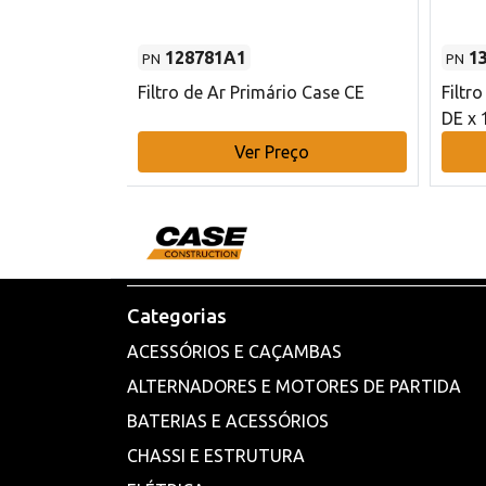
128781A1
1
PN
PN
l - 80 mm DE
Filtro de Ar Primário Case CE
Filtr
DE x 
o
Ver Preço
Categorias
ACESSÓRIOS E CAÇAMBAS
ALTERNADORES E MOTORES DE PARTIDA
BATERIAS E ACESSÓRIOS
CHASSI E ESTRUTURA