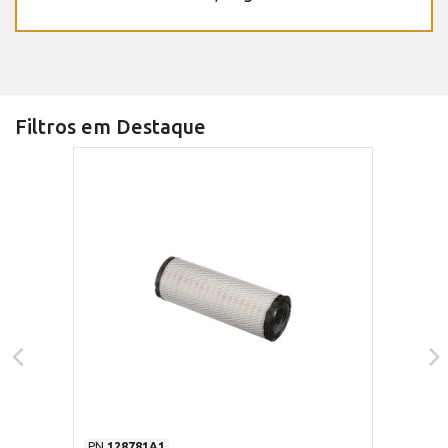
Filtros em Destaque
PN
128781A1