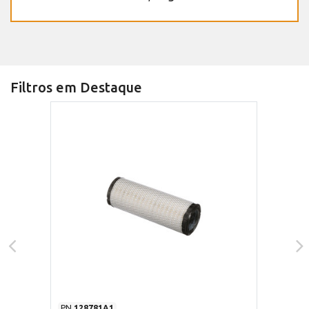
Filtros em Destaque
PN
128781A1