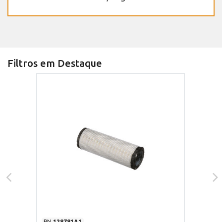
Filtros em Destaque
PN
128781A1