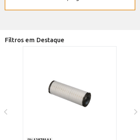
Filtros em Destaque
PN
128781A1