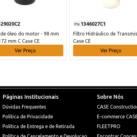
329020C2
1346027C1
PN
o de óleo do motor - 98 mm
Filtro Hidráulico de Transmi
172 mm C Case CE
Case CE
Ver Preço
Ver Preço
Páginas Institucionais
Sobre Nós
Dúvidas Frequentes
CASE Constructio
Política de Privacidade
E-commerce CAS
Política de Entrega e de Retirada
FLEETPRO
Política de Cancelamento e Devoluçao
Encontrar Conces