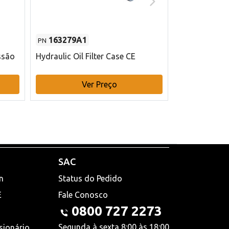
163279A1
48145970
PN
PN
ssão
Hydraulic Oil Filter Case CE
Filtro de com
x 75 mm L Ca
Ver Preço
V
SAC
n
Status do Pedido
E
Fale Conosco
0800 727 2273
Segunda à sexta 8:00 às 18:00
sionário