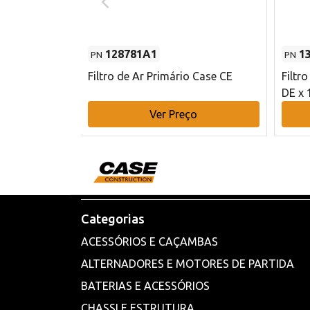
128781A1
1
PN
PN
l - 80 mm DE
Filtro de Ar Primário Case CE
Filtr
DE x 
o
Ver Preço
Categorias
ACESSÓRIOS E CAÇAMBAS
ALTERNADORES E MOTORES DE PARTIDA
BATERIAS E ACESSÓRIOS
CHASSI E ESTRUTURA