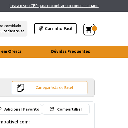
Insira o seu CEP para encontrar um concessionário
mo convidado
Carrinho Fácil
ou
cadastre-se
s em Oferta
Dúvidas Frequentes
Carregar lista de Excel
Adicionar Favorito
Compartilhar
mpativel com: