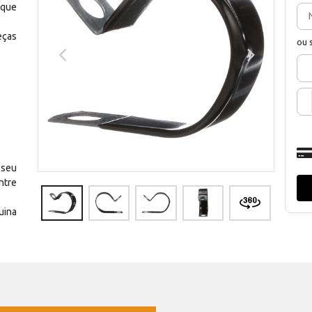
 que
eças
ou 
 seu
ntre
uina