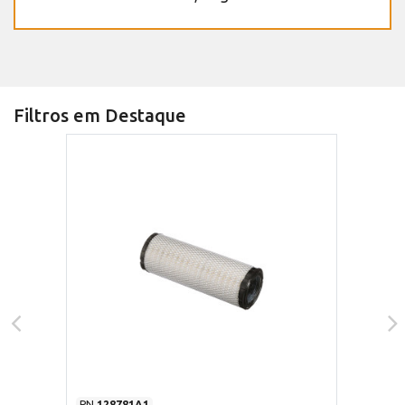
Filtros em Destaque
PN
128781A1