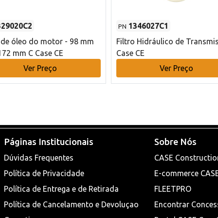
329020C2
1346027C1
PN
o de óleo do motor - 98 mm
Filtro Hidráulico de Transmi
172 mm C Case CE
Case CE
Ver Preço
Ver Preço
Páginas Institucionais
Sobre Nós
Dúvidas Frequentes
CASE Constructio
Política de Privacidade
E-commerce CAS
Política de Entrega e de Retirada
FLEETPRO
Política de Cancelamento e Devoluçao
Encontrar Conces