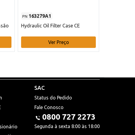
163279A1
48145970
PN
PN
ssão
Hydraulic Oil Filter Case CE
Filtro de com
x 75 mm L Ca
Ver Preço
V
SAC
n
Status do Pedido
E
Fale Conosco
0800 727 2273
Segunda à sexta 8:00 às 18:00
sionário