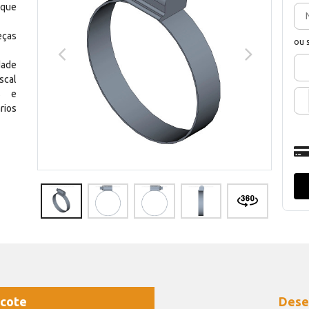
 que
eças
ou 
dade
scal
os e
rios
cote
Dese