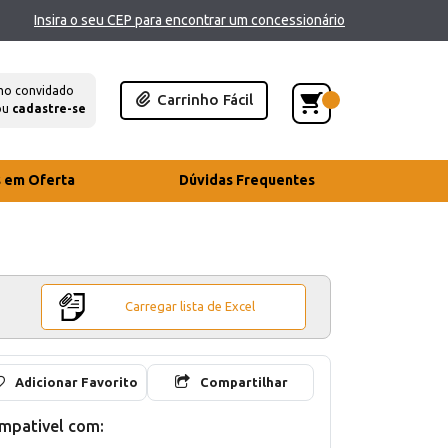
Insira o seu CEP para encontrar um concessionário
mo convidado
Carrinho Fácil
ou
cadastre-se
s em Oferta
Dúvidas Frequentes
Carregar lista de Excel
Adicionar Favorito
Compartilhar
mpativel com: