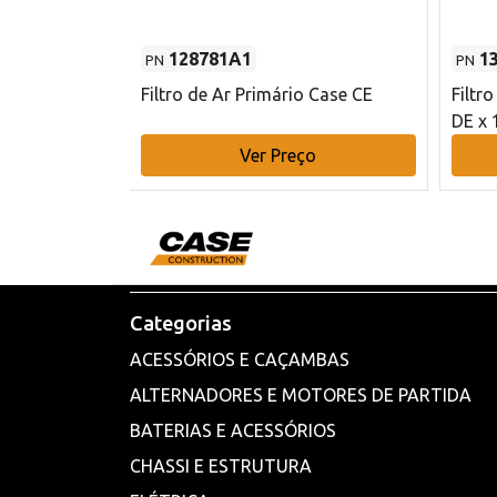
128781A1
1
PN
PN
l - 80 mm DE
Filtro de Ar Primário Case CE
Filtr
DE x 
o
Ver Preço
Categorias
ACESSÓRIOS E CAÇAMBAS
ALTERNADORES E MOTORES DE PARTIDA
BATERIAS E ACESSÓRIOS
CHASSI E ESTRUTURA