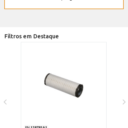
Filtros em Destaque
PN
128781A1