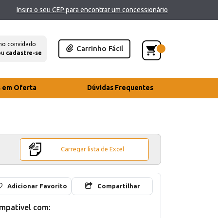
Insira o seu CEP para encontrar um concessionário
mo convidado
Carrinho Fácil
ou
cadastre-se
s em Oferta
Dúvidas Frequentes
Carregar lista de Excel
Adicionar Favorito
Compartilhar
mpativel com: