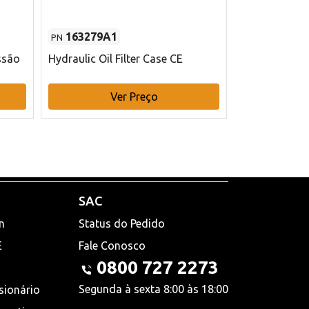
163279A1
48145970
PN
PN
ssão
Hydraulic Oil Filter Case CE
Filtro de com
x 75 mm L Ca
Ver Preço
V
SAC
n
Status do Pedido
E
Fale Conosco
0800 727 2273
Segunda à sexta 8:00 às 18:00
sionário