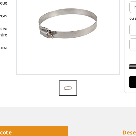
 que
eças
ou 
 seu
ntre
uina
cote
Dese