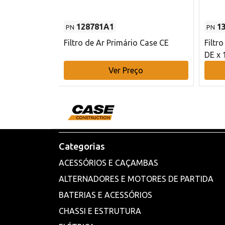
128781A1
1
PN
PN
l - 80 mm DE
Filtro de Ar Primário Case CE
Filtr
DE x 
o
Ver Preço
Categorias
ACESSÓRIOS E CAÇAMBAS
ALTERNADORES E MOTORES DE PARTIDA
BATERIAS E ACESSÓRIOS
CHASSI E ESTRUTURA