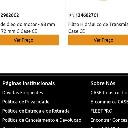
329020C2
1346027C1
PN
o de óleo do motor - 98 mm
Filtro Hidráulico de Transmi
172 mm C Case CE
Case CE
Ver Preço
Ver Preço
Páginas Institucionais
Sobre Nós
Dúvidas Frequentes
CASE Constructio
Política de Privacidade
E-commerce CAS
Política de Entrega e de Retirada
FLEETPRO
Política de Cancelamento e Devoluçao
Encontrar Conces