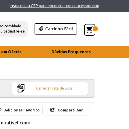
Insira o seu CEP para encontrar um concessionário
mo convidado
Carrinho Fácil
ou
cadastre-se
s em Oferta
Dúvidas Frequentes
Carregar lista de Excel
Adicionar Favorito
Compartilhar
mpativel com: