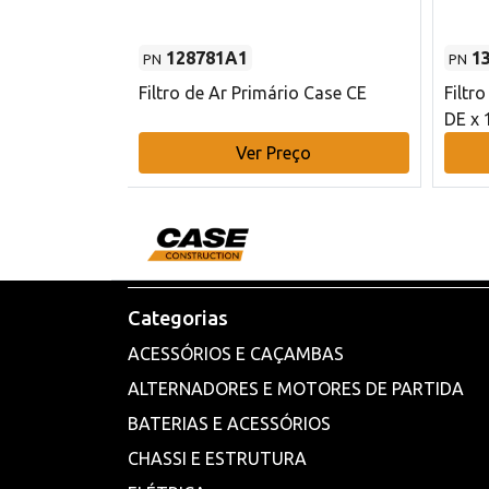
128781A1
1
PN
PN
l - 80 mm DE
Filtro de Ar Primário Case CE
Filtr
DE x 
o
Ver Preço
Categorias
ACESSÓRIOS E CAÇAMBAS
ALTERNADORES E MOTORES DE PARTIDA
BATERIAS E ACESSÓRIOS
CHASSI E ESTRUTURA