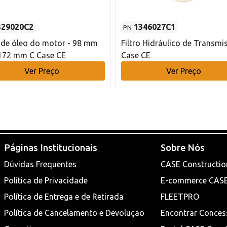
329020C2
1346027C1
PN
o de óleo do motor - 98 mm
Filtro Hidráulico de Transmi
172 mm C Case CE
Case CE
Ver Preço
Ver Preço
Páginas Institucionais
Sobre Nós
Dúvidas Frequentes
CASE Constructio
Política de Privacidade
E-commerce CAS
Política de Entrega e de Retirada
FLEETPRO
Política de Cancelamento e Devoluçao
Encontrar Conces