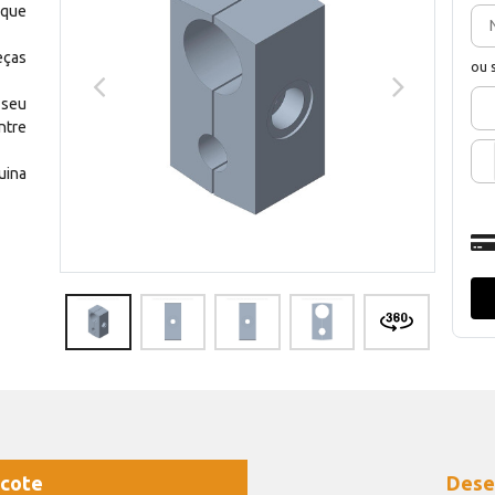
 que
eças
ou 
 seu
ntre
uina
cote
Dese