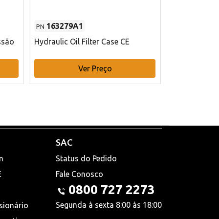
163279A1
48145970
PN
PN
ssão
Hydraulic Oil Filter Case CE
Filtro de com
x 75 mm L Ca
Ver Preço
V
SAC
n
Status do Pedido
E
Fale Conosco
0800 727 2273
Segunda à sexta 8:00 às 18:00
sionário