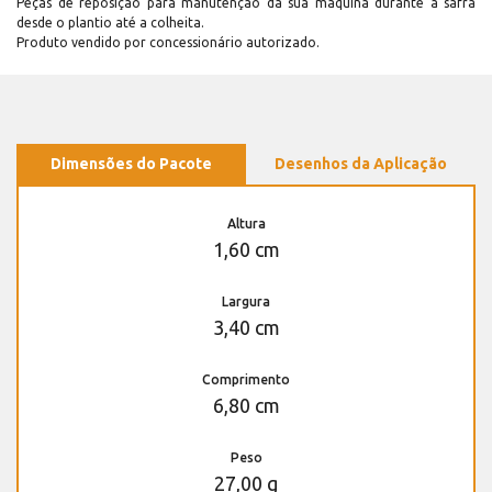
Peças de reposição para manutenção dá sua máquina durante a safra
desde o plantio até a colheita.
Produto vendido por concessionário autorizado.
Dimensões do Pacote
Desenhos da Aplicação
Altura
1,60 cm
Largura
3,40 cm
Comprimento
6,80 cm
Peso
27,00 g