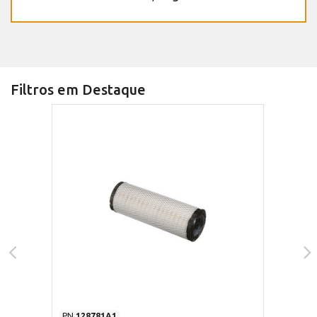
Filtros em Destaque
PN
128781A1