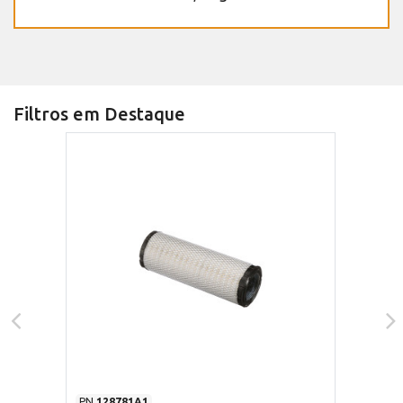
Filtros em Destaque
PN
128781A1