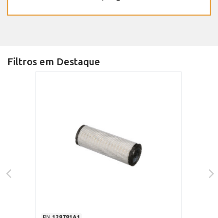
Filtros em Destaque
PN
128781A1