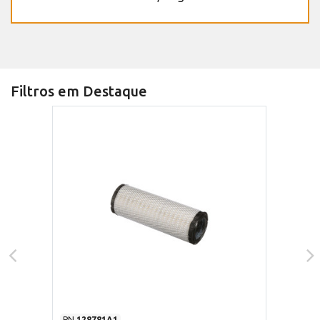
Filtros em Destaque
PN
128781A1