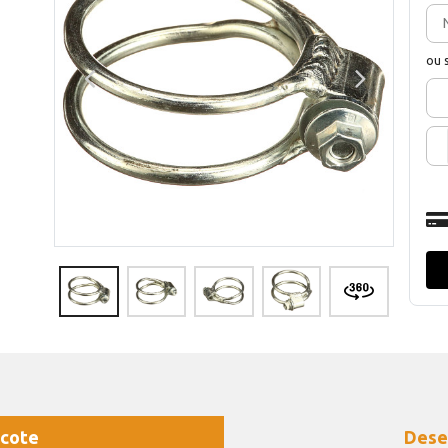
ou 
cote
Dese