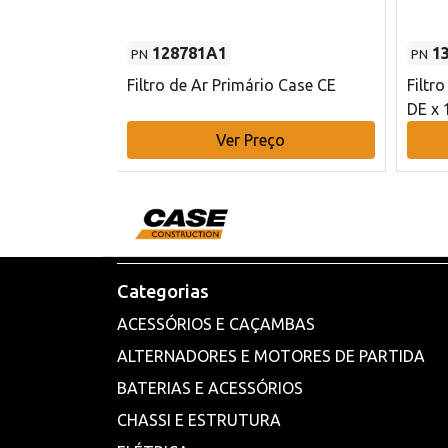
128781A1
1
PN
PN
l - 80 mm DE
Filtro de Ar Primário Case CE
Filtr
DE x 
o
Ver Preço
Categorias
ACESSÓRIOS E CAÇAMBAS
ALTERNADORES E MOTORES DE PARTIDA
BATERIAS E ACESSÓRIOS
CHASSI E ESTRUTURA