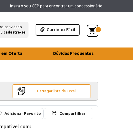
Insira o seu CEP para encontrar um concessionário
mo convidado
Carrinho Fácil
ou
cadastre-se
s em Oferta
Dúvidas Frequentes
Carregar lista de Excel
Adicionar Favorito
Compartilhar
mpativel com: