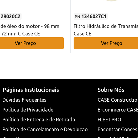
329020C2
1346027C1
PN
o de óleo do motor - 98 mm
Filtro Hidráulico de Transmi
172 mm C Case CE
Case CE
Ver Preço
Ver Preço
Páginas Institucionais
Sobre Nós
Dúvidas Frequentes
CASE Constructio
Política de Privacidade
E-commerce CAS
Política de Entrega e de Retirada
FLEETPRO
Política de Cancelamento e Devoluçao
Encontrar Conces