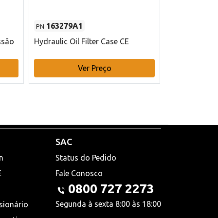
163279A1
48145970
PN
PN
ssão
Hydraulic Oil Filter Case CE
Filtro de com
x 75 mm L Ca
Ver Preço
V
SAC
n
Status do Pedido
E
Fale Conosco
0800 727 2273
Segunda à sexta 8:00 às 18:00
sionário