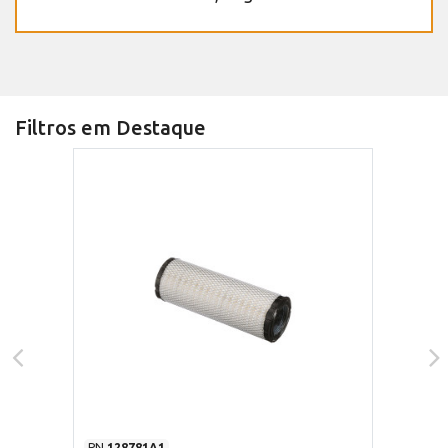
Filtros em Destaque
PN
128781A1