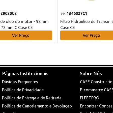
329020C2
1346027C1
PN
o de óleo do motor - 98 mm
Filtro Hidráulico de Transmi
172 mm C Case CE
Case CE
Ver Preço
Ver Preço
Páginas Institucionais
Sobre Nós
Dúvidas Frequentes
CASE Constructio
Política de Privacidade
E-commerce CAS
Política de Entrega e de Retirada
FLEETPRO
Política de Cancelamento e Devoluçao
Encontrar Conces