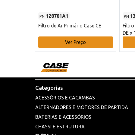
128781A1
1
PN
PN
l - 80 mm DE
Filtro de Ar Primário Case CE
Filtr
DE x 
o
Ver Preço
Categorias
ACESSÓRIOS E CAÇAMBAS
ALTERNADORES E MOTORES DE PARTIDA
BATERIAS E ACESSÓRIOS
CHASSI E ESTRUTURA