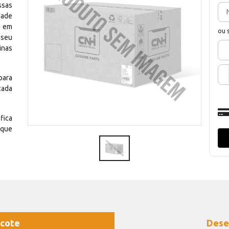
ssas
dade
e em
ou 
 seu
inas
para
cada
fica
 que
cote
Dese