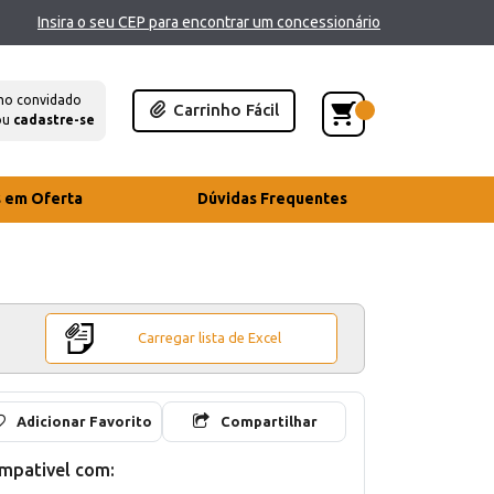
Insira o seu CEP para encontrar um concessionário
mo convidado
Carrinho Fácil
ou
cadastre-se
s em Oferta
Dúvidas Frequentes
Carregar lista de Excel
Adicionar Favorito
Compartilhar
mpativel com: