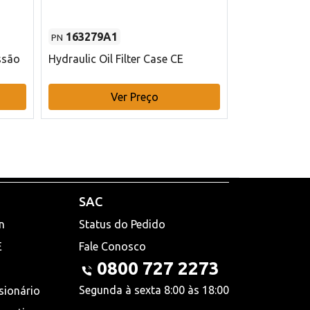
163279A1
48145970
PN
PN
ssão
Hydraulic Oil Filter Case CE
Filtro de com
x 75 mm L Ca
Ver Preço
V
SAC
n
Status do Pedido
E
Fale Conosco
0800 727 2273
Segunda à sexta 8:00 às 18:00
sionário