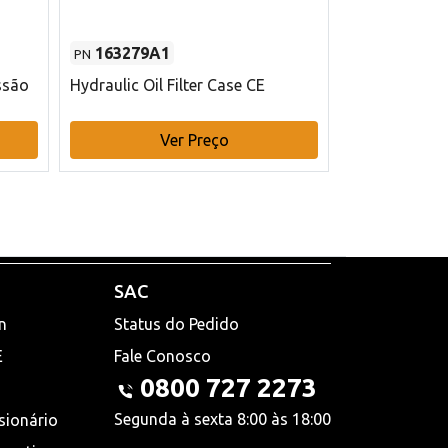
163279A1
48145970
PN
PN
ssão
Hydraulic Oil Filter Case CE
Filtro de com
x 75 mm L Ca
Ver Preço
V
SAC
n
Status do Pedido
E
Fale Conosco
0800 727 2273
Segunda à sexta 8:00 às 18:00
sionário