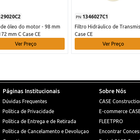
329020C2
1346027C1
PN
o de óleo do motor - 98 mm
Filtro Hidráulico de Transmi
172 mm C Case CE
Case CE
Ver Preço
Ver Preço
Páginas Institucionais
Sobre Nós
Dúvidas Frequentes
CASE Constructio
Política de Privacidade
E-commerce CAS
Política de Entrega e de Retirada
FLEETPRO
Política de Cancelamento e Devoluçao
Encontrar Conces