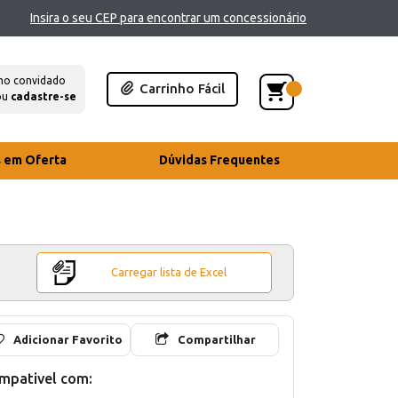
Insira o seu CEP para encontrar um concessionário
mo convidado
Carrinho Fácil
ou
cadastre-se
s em Oferta
Dúvidas Frequentes
Carregar lista de Excel
Adicionar Favorito
Compartilhar
mpativel com: