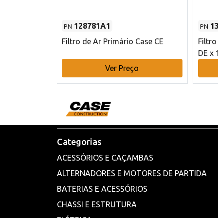
128781A1
1
PN
PN
l - 80 mm DE
Filtro de Ar Primário Case CE
Filtr
DE x 
o
Ver Preço
Categorias
ACESSÓRIOS E CAÇAMBAS
ALTERNADORES E MOTORES DE PARTIDA
BATERIAS E ACESSÓRIOS
CHASSI E ESTRUTURA