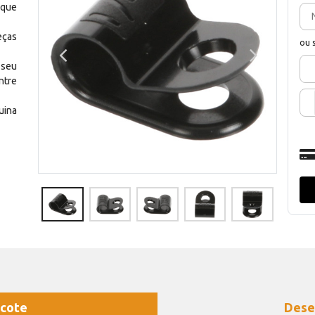
 que
eças
ou 
 seu
ntre
uina
cote
Dese