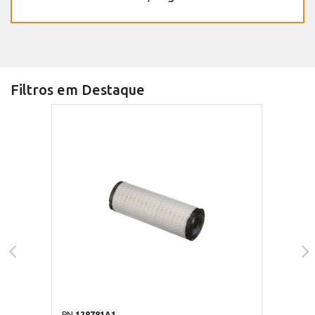
Filtros em Destaque
PN
128781A1