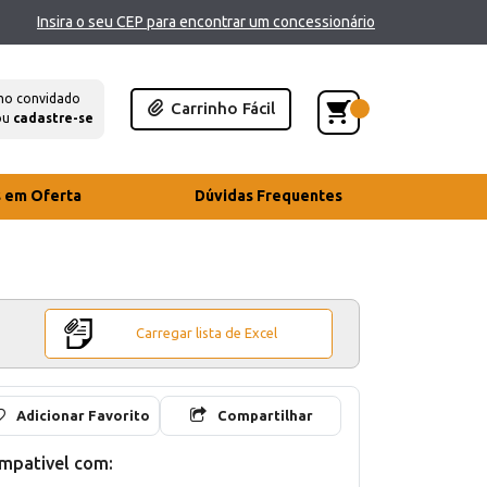
Insira o seu CEP para encontrar um concessionário
mo convidado
Carrinho Fácil
ou
cadastre-se
s em Oferta
Dúvidas Frequentes
Carregar lista de Excel
Adicionar Favorito
Compartilhar
mpativel com: