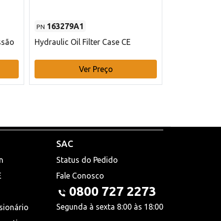
163279A1
48145970
PN
PN
ssão
Hydraulic Oil Filter Case CE
Filtro de com
x 75 mm L Ca
Ver Preço
V
SAC
n
Status do Pedido
E
Fale Conosco
0800 727 2273
Segunda à sexta 8:00 às 18:00
sionário