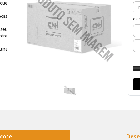
 que
eças
ou 
 seu
ntre
uina
cote
Dese