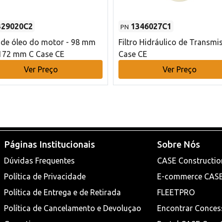
329020C2
1346027C1
PN
o de óleo do motor - 98 mm
Filtro Hidráulico de Transmi
172 mm C Case CE
Case CE
Ver Preço
Ver Preço
Páginas Institucionais
Sobre Nós
Dúvidas Frequentes
CASE Constructio
Política de Privacidade
E-commerce CAS
Política de Entrega e de Retirada
FLEETPRO
Política de Cancelamento e Devoluçao
Encontrar Conces