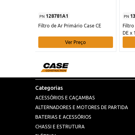
128781A1
1
PN
PN
l - 80 mm DE
Filtro de Ar Primário Case CE
Filtr
DE x 
o
Ver Preço
Categorias
ACESSÓRIOS E CAÇAMBAS
ALTERNADORES E MOTORES DE PARTIDA
BATERIAS E ACESSÓRIOS
CHASSI E ESTRUTURA