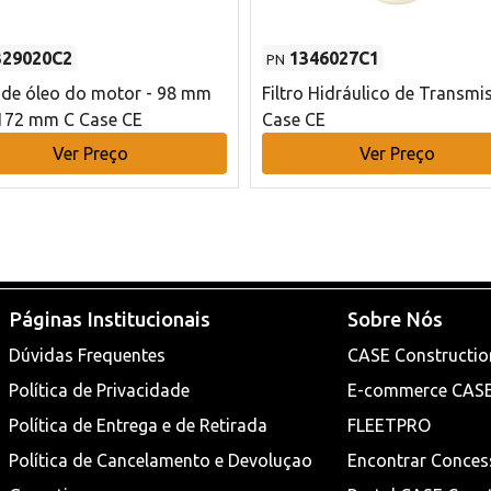
329020C2
1346027C1
PN
o de óleo do motor - 98 mm
Filtro Hidráulico de Transmi
172 mm C Case CE
Case CE
Ver Preço
Ver Preço
Páginas Institucionais
Sobre Nós
Dúvidas Frequentes
CASE Constructio
Política de Privacidade
E-commerce CAS
Política de Entrega e de Retirada
FLEETPRO
Política de Cancelamento e Devoluçao
Encontrar Conces