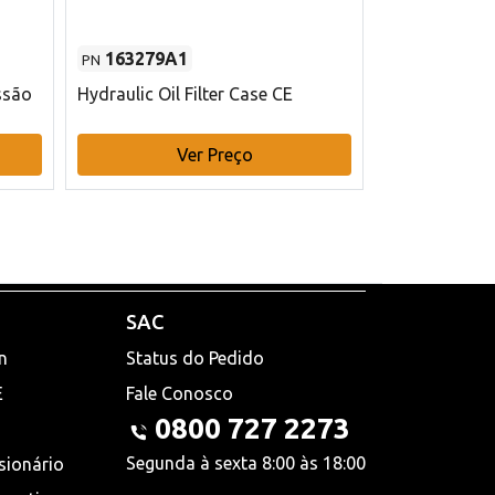
163279A1
48145970
PN
PN
ssão
Hydraulic Oil Filter Case CE
Filtro de com
x 75 mm L Ca
Ver Preço
V
SAC
n
Status do Pedido
E
Fale Conosco
0800 727 2273
Segunda à sexta 8:00 às 18:00
sionário