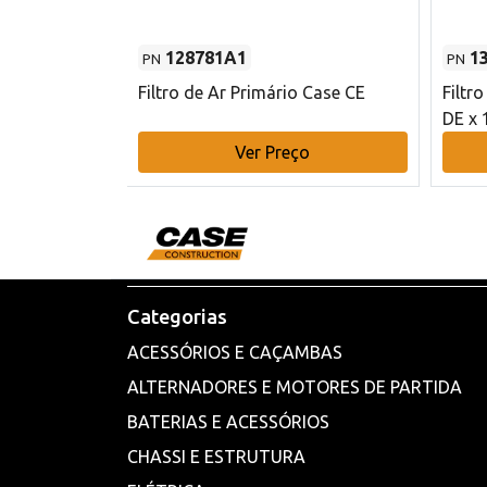
128781A1
1
PN
PN
l - 80 mm DE
Filtro de Ar Primário Case CE
Filtr
DE x 
o
Ver Preço
Categorias
ACESSÓRIOS E CAÇAMBAS
ALTERNADORES E MOTORES DE PARTIDA
BATERIAS E ACESSÓRIOS
CHASSI E ESTRUTURA