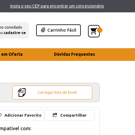
Insira o seu CEP para encontrar um concessionário
mo convidado
Carrinho Fácil
ou
cadastre-se
s em Oferta
Dúvidas Frequentes
Carregar lista de Excel
Adicionar Favorito
Compartilhar
mpativel com: