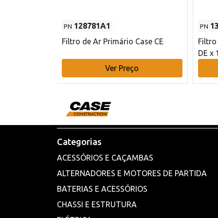
128781A1
1
PN
PN
l - 80 mm DE
Filtro de Ar Primário Case CE
Filtr
DE x 
o
Ver Preço
Categorias
ACESSÓRIOS E CAÇAMBAS
ALTERNADORES E MOTORES DE PARTIDA
BATERIAS E ACESSÓRIOS
CHASSI E ESTRUTURA