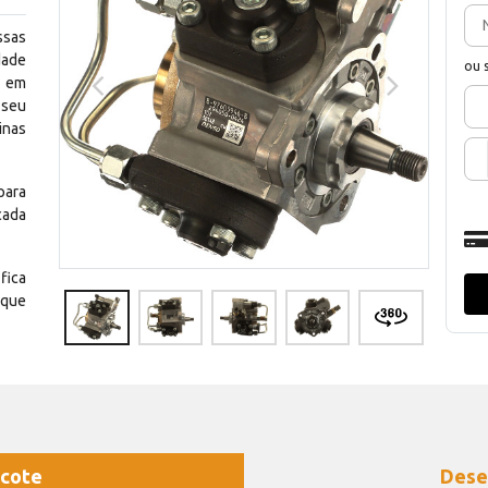
ssas
dade
ou 
e em
 seu
inas
para
cada
fica
 que
cote
Dese