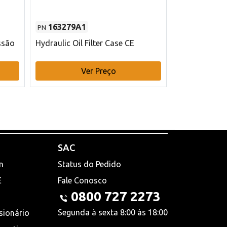
163279A1
48145970
PN
PN
ssão
Hydraulic Oil Filter Case CE
Filtro de com
x 75 mm L Ca
Ver Preço
V
SAC
n
Status do Pedido
E
Fale Conosco
0800 727 2273
Segunda à sexta 8:00 às 18:00
sionário