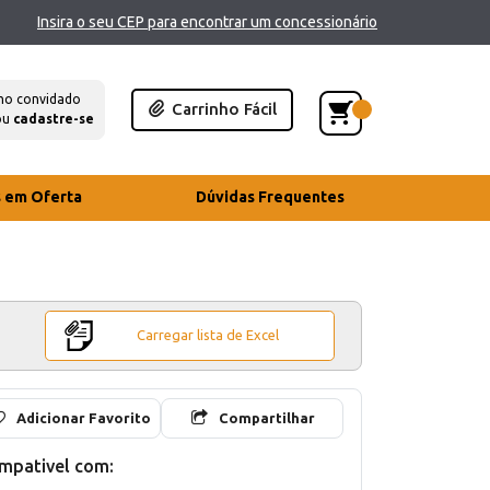
Insira o seu CEP para encontrar um concessionário
mo convidado
Carrinho Fácil
ou
cadastre-se
s em Oferta
Dúvidas Frequentes
Carregar lista de Excel
Adicionar Favorito
Compartilhar
mpativel com: