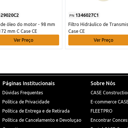
329020C2
1346027C1
PN
o de óleo do motor - 98 mm
Filtro Hidráulico de Transmi
172 mm C Case CE
Case CE
Ver Preço
Ver Preço
Páginas Institucionais
Sobre Nós
Dúvidas Frequentes
CASE Constructio
Política de Privacidade
E-commerce CAS
Política de Entrega e de Retirada
FLEETPRO
Política de Cancelamento e Devoluçao
Encontrar Conces