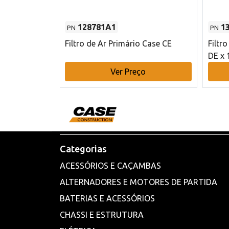
128781A1
1
PN
PN
l - 80 mm DE
Filtro de Ar Primário Case CE
Filtr
DE x 
o
Ver Preço
Categorias
ACESSÓRIOS E CAÇAMBAS
ALTERNADORES E MOTORES DE PARTIDA
BATERIAS E ACESSÓRIOS
CHASSI E ESTRUTURA