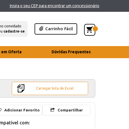
Insira o seu CEP para encontrar um concessionário
mo convidado
Carrinho Fácil
ou
cadastre-se
s em Oferta
Dúvidas Frequentes
Carregar lista de Excel
Adicionar Favorito
Compartilhar
mpativel com: