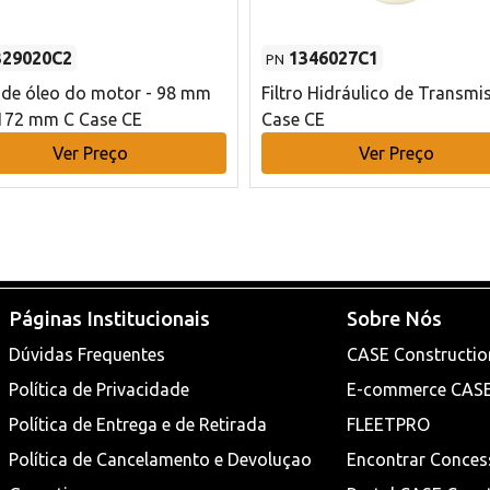
329020C2
1346027C1
PN
o de óleo do motor - 98 mm
Filtro Hidráulico de Transmi
172 mm C Case CE
Case CE
Ver Preço
Ver Preço
Páginas Institucionais
Sobre Nós
Dúvidas Frequentes
CASE Constructio
Política de Privacidade
E-commerce CAS
Política de Entrega e de Retirada
FLEETPRO
Política de Cancelamento e Devoluçao
Encontrar Conces