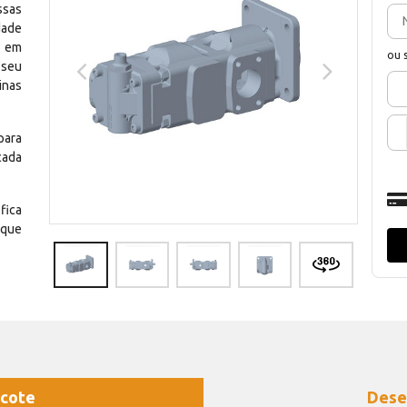
ssas
dade
e em
ou 
 seu
inas
para
cada
fica
 que
cote
Dese