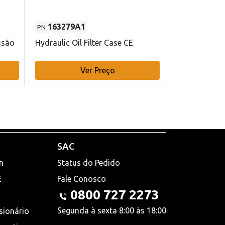
163279A1
48145970
PN
PN
ssão
Hydraulic Oil Filter Case CE
Filtro de com
x 75 mm L Ca
Ver Preço
V
SAC
n
Status do Pedido
E
Fale Conosco
0800 727 2273
Segunda à sexta 8:00 às 18:00
sionário