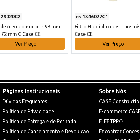
329020C2
1346027C1
PN
o de óleo do motor - 98 mm
Filtro Hidráulico de Transmi
172 mm C Case CE
Case CE
Ver Preço
Ver Preço
Páginas Institucionais
Sobre Nós
Dúvidas Frequentes
CASE Constructio
Política de Privacidade
E-commerce CAS
Política de Entrega e de Retirada
FLEETPRO
Política de Cancelamento e Devoluçao
Encontrar Conces