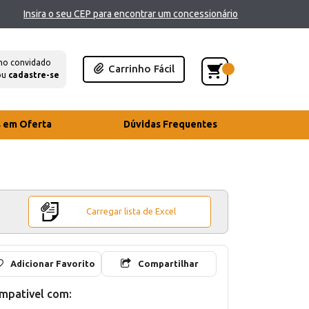
Insira o seu CEP para encontrar um concessionário
mo convidado
Carrinho Fácil
ou
cadastre-se
s em Oferta
Dúvidas Frequentes
Carregar lista de Excel
Adicionar Favorito
Compartilhar
mpativel com: