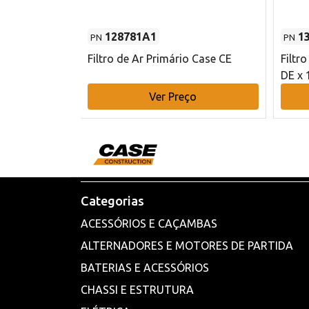
128781A1
1
PN
PN
l - 80 mm DE
Filtro de Ar Primário Case CE
Filtr
DE x 
o
Ver Preço
Categorias
ACESSÓRIOS E CAÇAMBAS
ALTERNADORES E MOTORES DE PARTIDA
BATERIAS E ACESSÓRIOS
CHASSI E ESTRUTURA