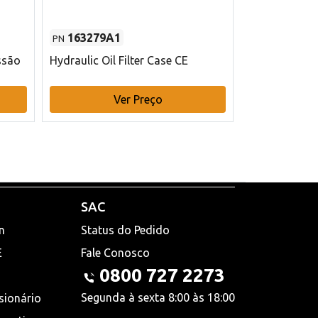
163279A1
48145970
PN
PN
ssão
Hydraulic Oil Filter Case CE
Filtro de com
x 75 mm L Ca
Ver Preço
V
SAC
n
Status do Pedido
E
Fale Conosco
0800 727 2273
Segunda à sexta 8:00 às 18:00
sionário