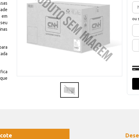
ssas
dade
e em
ou 
 seu
inas
para
cada
fica
 que
cote
Dese