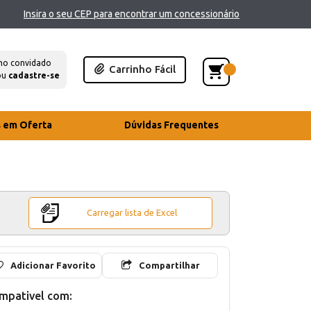
Insira o seu CEP para encontrar um concessionário
mo convidado
Carrinho Fácil
ou
cadastre-se
s em Oferta
Dúvidas Frequentes
Carregar lista de Excel
Adicionar Favorito
Compartilhar
mpativel com: