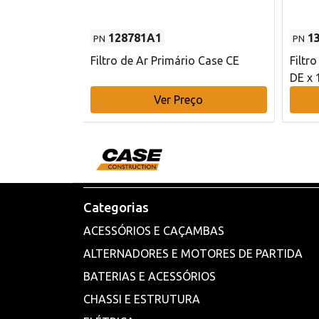
128781A1
1
PN
PN
l - 80 mm DE
Filtro de Ar Primário Case CE
Filtr
DE x 
o
Ver Preço
Categorias
ACESSÓRIOS E CAÇAMBAS
ALTERNADORES E MOTORES DE PARTIDA
BATERIAS E ACESSÓRIOS
CHASSI E ESTRUTURA