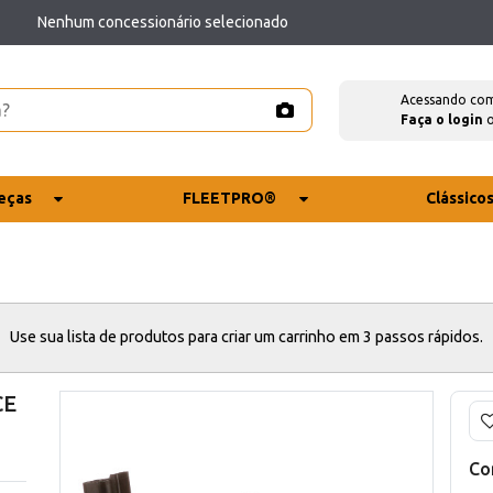
Nenhum concessionário selecionado
Acessando co
Faça o login
eças
FLEETPRO®
Clássico
Use sua lista de produtos para criar um carrinho em 3 passos rápidos.
CE
Co