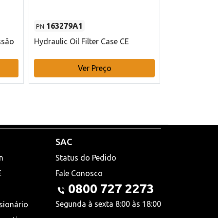
163279A1
48145970
PN
PN
ssão
Hydraulic Oil Filter Case CE
Filtro de com
x 75 mm L Ca
Ver Preço
V
SAC
n
Status do Pedido
E
Fale Conosco
0800 727 2273
Segunda à sexta 8:00 às 18:00
sionário