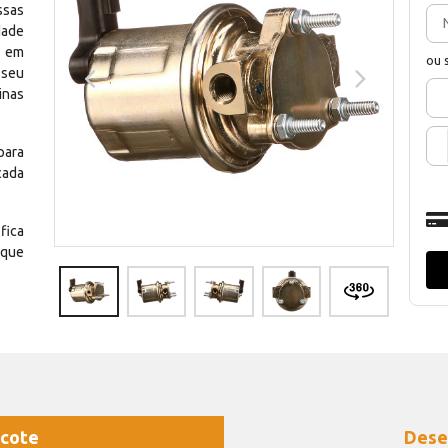
ssas
dade
e em
ou 
 seu
inas
para
cada
fica
 que
cote
Dese