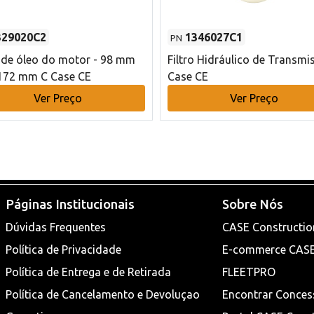
329020C2
1346027C1
PN
o de óleo do motor - 98 mm
Filtro Hidráulico de Transmi
172 mm C Case CE
Case CE
Ver Preço
Ver Preço
Páginas Institucionais
Sobre Nós
Dúvidas Frequentes
CASE Constructio
Política de Privacidade
E-commerce CAS
Política de Entrega e de Retirada
FLEETPRO
Política de Cancelamento e Devoluçao
Encontrar Conces