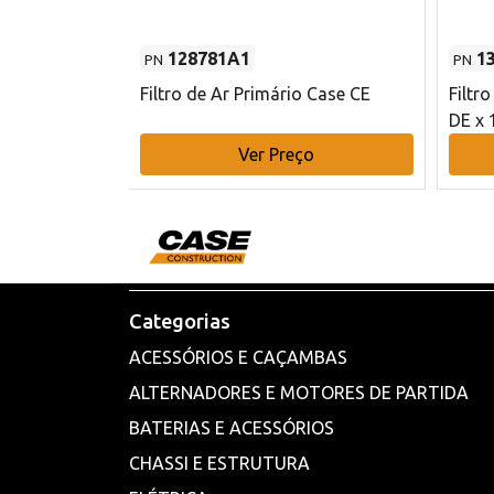
128781A1
1
PN
PN
l - 80 mm DE
Filtro de Ar Primário Case CE
Filtr
DE x 
o
Ver Preço
Categorias
ACESSÓRIOS E CAÇAMBAS
ALTERNADORES E MOTORES DE PARTIDA
BATERIAS E ACESSÓRIOS
CHASSI E ESTRUTURA