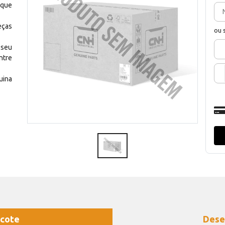
 que
eças
ou 
 seu
ntre
uina
cote
Dese