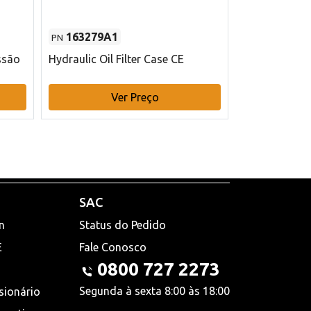
163279A1
48145970
PN
PN
ssão
Hydraulic Oil Filter Case CE
Filtro de com
x 75 mm L Ca
Ver Preço
V
SAC
n
Status do Pedido
E
Fale Conosco
0800 727 2273
Segunda à sexta 8:00 às 18:00
sionário