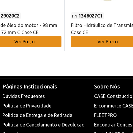
329020C2
1346027C1
PN
o de óleo do motor - 98 mm
Filtro Hidráulico de Transmi
172 mm C Case CE
Case CE
Ver Preço
Ver Preço
Páginas Institucionais
Sobre Nós
Dúvidas Frequentes
CASE Constructio
Política de Privacidade
E-commerce CAS
Política de Entrega e de Retirada
FLEETPRO
Política de Cancelamento e Devoluçao
Encontrar Conces