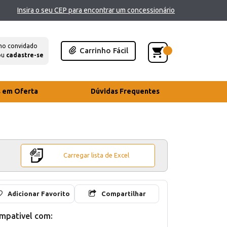
Insira o seu CEP para encontrar um concessionário
mo convidado
Carrinho Fácil
ou
cadastre-se
s em Oferta
Dúvidas Frequentes
Carregar lista de Excel
Adicionar Favorito
Compartilhar
mpativel com: