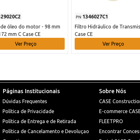
329020C2
1346027C1
PN
o de óleo do motor - 98 mm
Filtro Hidráulico de Transmi
172 mm C Case CE
Case CE
Ver Preço
Ver Preço
Páginas Institucionais
Sobre Nós
Dúvidas Frequentes
CASE Constructio
Política de Privacidade
E-commerce CAS
Política de Entrega e de Retirada
FLEETPRO
Política de Cancelamento e Devoluçao
Encontrar Conces