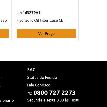
163279A1
48145970
PN
PN
ssão
Hydraulic Oil Filter Case CE
Filtro de com
x 75 mm L Ca
Ver Preço
V
SAC
n
Status do Pedido
E
Fale Conosco
0800 727 2273
Segunda à sexta 8:00 às 18:00
sionário