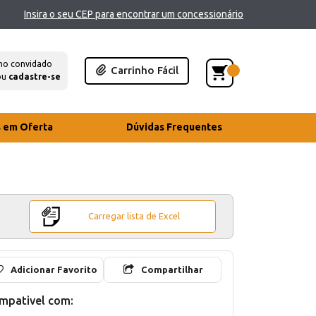
Insira o seu CEP para encontrar um concessionário
mo convidado
Carrinho Fácil
ou
cadastre-se
s em Oferta
Dúvidas Frequentes
Carregar lista de Excel
Adicionar Favorito
Compartilhar
mpativel com: