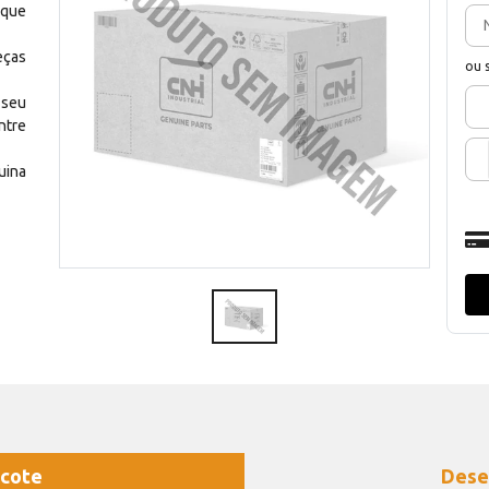
 que
eças
ou 
 seu
ntre
uina
cote
Dese