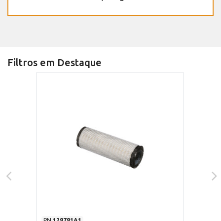
Filtros em Destaque
PN
128781A1