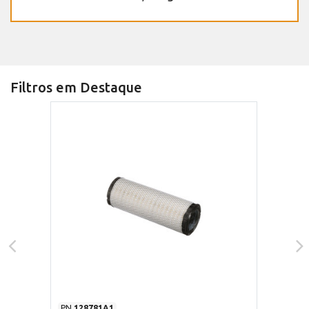
Filtros em Destaque
PN
128781A1